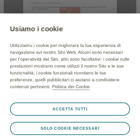
Usiamo i cookie
Utilizziamo i cookie per migliorare la tua esperienza di
navigazione sul nostro Sito Web. Alcuni sono necessari
per l’operatività del Sito, altri sono facoltativi: i cookie sulle
prestazioni mostrano come utilizzi il nostro Sito e le sue
funzionalità; i cookie funzionali ricordano le tue
preferenze, quelli pubblicitari ci aiutano a condividere
contenuti pertinenti.
Politica dei Cookie
Sempre attivi
Cookie strettamente necessari
❮
ACCETTA TUTTI
Cookie necessari affinché il Sito funzioni correttamente,
ad esempio per memorizzare i dati della sessione durante
SOLO COOKIE NECESSARI
una visita al Sito, per gestire le preferenze sui cookie e
tag e per proteggere la sicurezza del Sito. Inoltre, alcuni